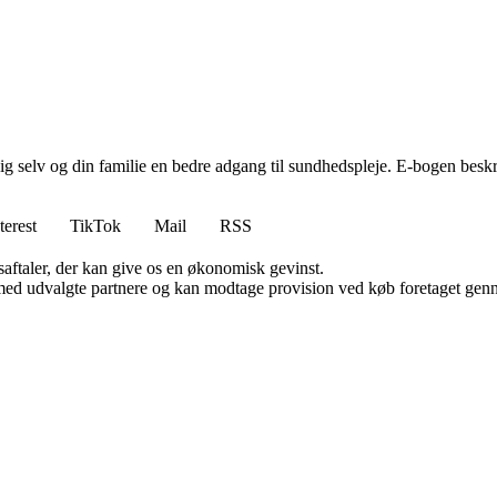
g selv og din familie en bedre adgang til sundhedspleje. E-bogen beskr
terest
TikTok
Mail
RSS
saftaler, der kan give os en økonomisk gevinst.
med udvalgte partnere og kan modtage provision ved køb foretaget gennem