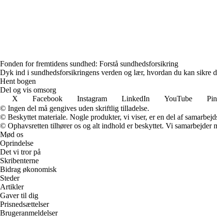
Fonden for fremtidens sundhed: Forstå sundhedsforsikring
Dyk ind i sundhedsforsikringens verden og lær, hvordan du kan sikre di
Hent bogen
Del og vis omsorg
X
Facebook
Instagram
LinkedIn
YouTube
Pin
© Ingen del må gengives uden skriftlig tilladelse.
© Beskyttet materiale. Nogle produkter, vi viser, er en del af samarbejd
© Ophavsretten tilhører os og alt indhold er beskyttet. Vi samarbejder 
Mød os
Oprindelse
Det vi tror på
Skribenterne
Bidrag økonomisk
Steder
Artikler
Gaver til dig
Prisnedsættelser
Brugeranmeldelser