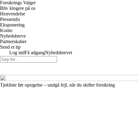
Forsikrings Valget
Bliv klogere på os
Henvendelse
Presseinfo
Eksponering
Konto
Nyhedsbreve
Partnerskaber
Send et tip
Log ind
Få adgang
Nyhedsbrevet
Tjekliste før opsigelse – undgå fejl, når du skifter forsikring