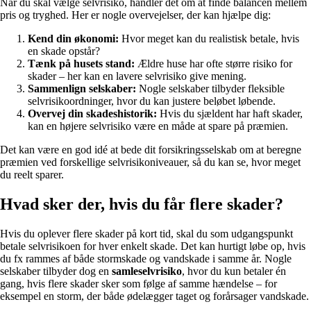
Når du skal vælge selvrisiko, handler det om at finde balancen mellem
pris og tryghed. Her er nogle overvejelser, der kan hjælpe dig:
Kend din økonomi:
Hvor meget kan du realistisk betale, hvis
en skade opstår?
Tænk på husets stand:
Ældre huse har ofte større risiko for
skader – her kan en lavere selvrisiko give mening.
Sammenlign selskaber:
Nogle selskaber tilbyder fleksible
selvrisikoordninger, hvor du kan justere beløbet løbende.
Overvej din skadeshistorik:
Hvis du sjældent har haft skader,
kan en højere selvrisiko være en måde at spare på præmien.
Det kan være en god idé at bede dit forsikringsselskab om at beregne
præmien ved forskellige selvrisikoniveauer, så du kan se, hvor meget
du reelt sparer.
Hvad sker der, hvis du får flere skader?
Hvis du oplever flere skader på kort tid, skal du som udgangspunkt
betale selvrisikoen for hver enkelt skade. Det kan hurtigt løbe op, hvis
du fx rammes af både stormskade og vandskade i samme år. Nogle
selskaber tilbyder dog en
samleselvrisiko
, hvor du kun betaler én
gang, hvis flere skader sker som følge af samme hændelse – for
eksempel en storm, der både ødelægger taget og forårsager vandskade.