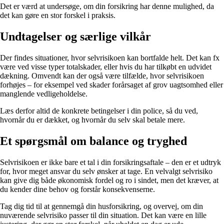
Det er værd at undersøge, om din forsikring har denne mulighed, da
det kan gøre en stor forskel i praksis.
Undtagelser og særlige vilkår
Der findes situationer, hvor selvrisikoen kan bortfalde helt. Det kan fx
være ved visse typer totalskader, eller hvis du har tilkøbt en udvidet
dækning. Omvendt kan der også være tilfælde, hvor selvrisikoen
forhøjes – for eksempel ved skader forårsaget af grov uagtsomhed eller
manglende vedligeholdelse.
Læs derfor altid de konkrete betingelser i din police, så du ved,
hvornår du er dækket, og hvornår du selv skal betale mere.
Et spørgsmål om balance og tryghed
Selvrisikoen er ikke bare et tal i din forsikringsaftale – den er et udtryk
for, hvor meget ansvar du selv ønsker at tage. En velvalgt selvrisiko
kan give dig både økonomisk fordel og ro i sindet, men det kræver, at
du kender dine behov og forstår konsekvenserne.
Tag dig tid til at gennemgå din husforsikring, og overvej, om din
nuværende selvrisiko passer til din situation. Det kan være en lille