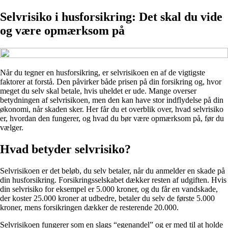
Selvrisiko i husforsikring: Det skal du vide
og være opmærksom på
Når du tegner en husforsikring, er selvrisikoen en af de vigtigste
faktorer at forstå. Den påvirker både prisen på din forsikring og, hvor
meget du selv skal betale, hvis uheldet er ude. Mange overser
betydningen af selvrisikoen, men den kan have stor indflydelse på din
økonomi, når skaden sker. Her får du et overblik over, hvad selvrisiko
er, hvordan den fungerer, og hvad du bør være opmærksom på, før du
vælger.
Hvad betyder selvrisiko?
Selvrisikoen er det beløb, du selv betaler, når du anmelder en skade på
din husforsikring. Forsikringsselskabet dækker resten af udgiften. Hvis
din selvrisiko for eksempel er 5.000 kroner, og du får en vandskade,
der koster 25.000 kroner at udbedre, betaler du selv de første 5.000
kroner, mens forsikringen dækker de resterende 20.000.
Selvrisikoen fungerer som en slags “egenandel” og er med til at holde