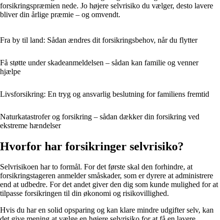
forsikringspræmien nede. Jo højere selvrisiko du vælger, desto lavere
bliver din årlige præmie – og omvendt.
Fra by til land: Sådan ændres dit forsikringsbehov, når du flytter
Få støtte under skadeanmeldelsen – sådan kan familie og venner
hjælpe
Livsforsikring: En tryg og ansvarlig beslutning for familiens fremtid
Naturkatastrofer og forsikring – sådan dækker din forsikring ved
ekstreme hændelser
Hvorfor har forsikringer selvrisiko?
Selvrisikoen har to formål. For det første skal den forhindre, at
forsikringstageren anmelder småskader, som er dyrere at administrere
end at udbedre. For det andet giver den dig som kunde mulighed for at
tilpasse forsikringen til din økonomi og risikovillighed.
Hvis du har en solid opsparing og kan klare mindre udgifter selv, kan
det give mening at vælge en højere selvrisiko for at få en lavere