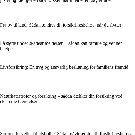
justering, der gør en stor forskel, når uheldet en dag er ude.
Fra by til land: Sådan ændres dit forsikringsbehov, når du flytter
Få støtte under skadeanmeldelsen – sådan kan familie og venner
hjælpe
Livsforsikring: En tryg og ansvarlig beslutning for familiens fremtid
Naturkatastrofer og forsikring – sådan dækker din forsikring ved
ekstreme hændelser
Sommerhus eller fritidsbolig? Sådan påvirker det dit forsikringsbehov